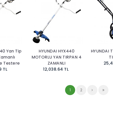
kle
Sepete Ekle
40 Yan Tip
HYUNDAI HYX440
HYUNDAI T
Zamanlı
MOTORLU YAN TIRPAN 4
T
re Testere
ZAMANLI
25,4
9 TL
12,038.64 TL
1
2