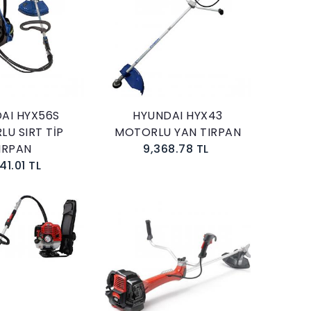
Sepete Ekle
Sepete Ekle
AI HYX56S
HYUNDAI HYX43
U SIRT TİP
MOTORLU YAN TIRPAN
IRPAN
9,368.78 TL
41.01 TL
Sepete Ekle
Sepete Ekle