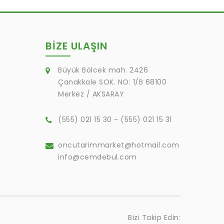
BIZE ULAŞIN
Büyük Bölcek mah. 2426
Çanakkale SOK. NO: 1/B 68100
Merkez / AKSARAY
(555) 021 15 30 - (555) 021 15 31
oncutarimmarket@hotmail.com
info@cemdebul.com
Bizi Takip Edin: