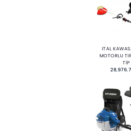
Sepete E
ITAL KAWAS
MOTORLU TIR
TİP
28,976.7
Sepete E