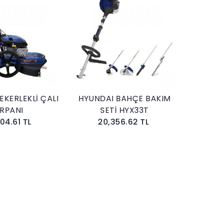
Sepete Ekle
Sepete Ekle
EKERLEKLİ ÇALI
HYUNDAI BAHÇE BAKIM
IRPANI
SETİ HYX33T
04.61 TL
20,356.62 TL