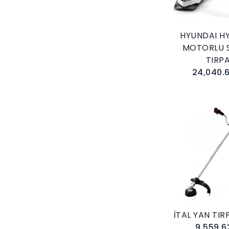
HYUNDAI H
MOTORLU S
TIRP
24,040.6
Sepete E
İTAL YAN TIR
9,559.6