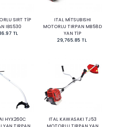
ORLU SIRT TİP
ITAL MİTSUBISHI
AN IBS530
MOTORLU TIRPAN MB58D
36.97 TL
YAN TİP
29,765.85 TL
Sepete Ekle
Sepete Ekle
AI HYX260C
ITAL KAWASAKI TJ53
 YAN TIRPAN
MOTORLU TIRPAN YAN