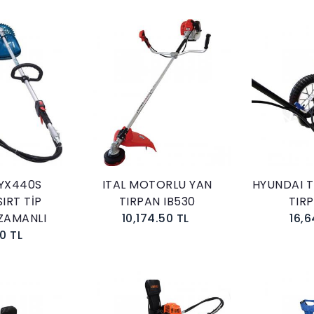
kle
Sepete Ekle
YX440S
ITAL MOTORLU YAN
HYUNDAI T
IRT TİP
TIRPAN IB530
TIR
 ZAMANLI
10,174.50 TL
16,6
0 TL