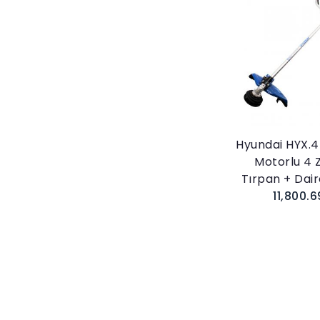
Sepete E
Hyundai HYX.4
Motorlu 4 
Tırpan + Dai
11,800.6