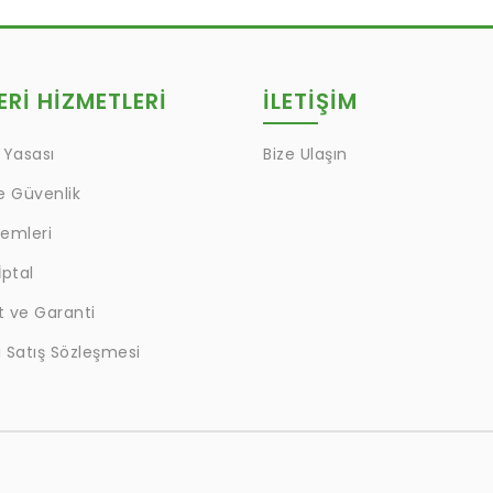
Rİ HİZMETLERİ
İLETİŞİM
 Yasası
Bize Ulaşın
ve Güvenlik
lemleri
İptal
t ve Garanti
 Satış Sözleşmesi