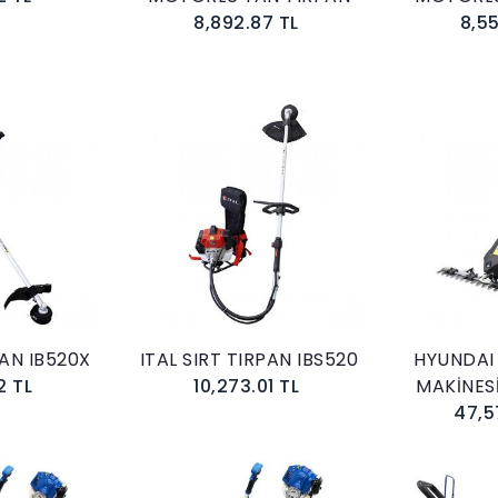
8,892.87 TL
8,5
kle
Sepete Ekle
PAN IB520X
ITAL SIRT TIRPAN IBS520
HYUNDAI
2 TL
10,273.01 TL
MAKİNES
47,5