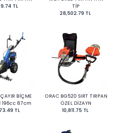
59.74 TL
TİP
28,502.79 TL
Sepete Ekle
Sepete Ekle
 ÇAYIR BİÇME
ORAC BG520 SIRT TIRPAN
İ 196cc 87cm
ÖZEL DİZAYN
73.49 TL
10,811.75 TL