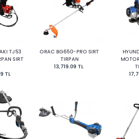
kle
Sepete Ekle
AKI TJ53
ORAC BG650-PRO SIRT
HYUND
PAN SIRT
TIRPAN
MOTORL
13,719.09 TL
T
9 TL
17,7
kle
Sepete Ekle