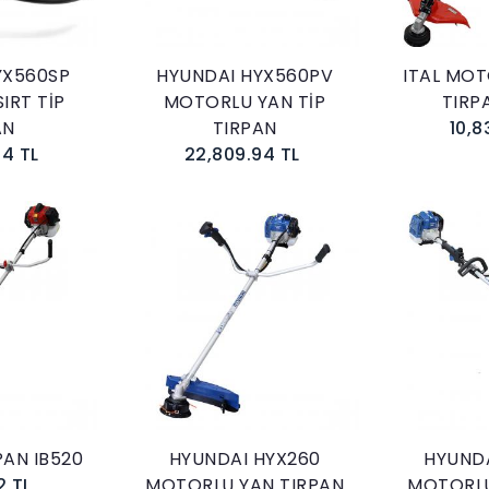
YX560SP
HYUNDAI HYX560PV
ITAL MOT
IRT TİP
MOTORLU YAN TİP
TIRP
AN
TIRPAN
10,8
4 TL
22,809.94 TL
kle
Sepete Ekle
PAN IB520
HYUNDAI HYX260
HYUND
2 TL
MOTORLU YAN TIRPAN
MOTORLU