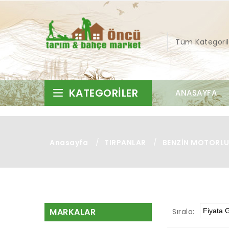
Tüm Kategoril
KATEGORILER
ANASAYFA
Anasayfa
/
TIRPANLAR
/
BENZİN MOTORLU
MARKALAR
Sırala: