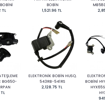
BOBİNİ
BOBİN
MB58
2 TL
1,521.96 TL
2,8
kle
Sepete Ekle
ATEŞLEME
ELEKTRONİK BOBİN HUSQ.
ELEKTRO
C BG650-
543RB-541RS
BOBİNİ HY
IRPAN
2,128.75 TL
HYX65S
 TL
HY
94