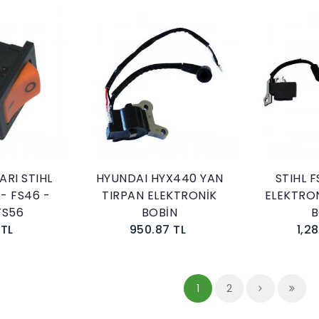
kle
Sepete Ekle
RI STIHL
HYUNDAI HYX440 YAN
STIHL 
 - FS46 -
TIRPAN ELEKTRONİK
ELEKTRO
FS56
BOBİN
B
 TL
950.87 TL
1,2
1
2