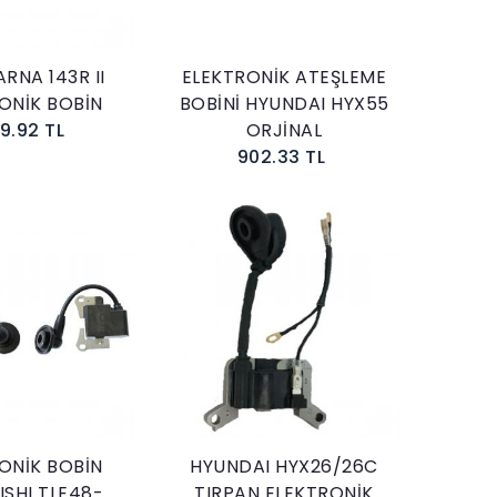
RNA 143R II
ELEKTRONİK ATEŞLEME
ONİK BOBİN
BOBİNİ HYUNDAI HYX55
59.92 TL
ORJİNAL
902.33 TL
Sepete Ekle
Sepete Ekle
ONİK BOBİN
HYUNDAI HYX26/26C
ISHI TLE48-
TIRPAN ELEKTRONİK