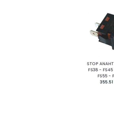
Sepete E
STOP ANAHTA
FS38 - FS45
FS55 - 
355.51