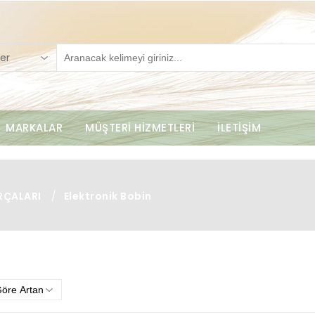
er
MARKALAR
MÜŞTERİ HİZMETLERİ
İLETİŞİM
RÇALARI
/
Elektronik Bobin