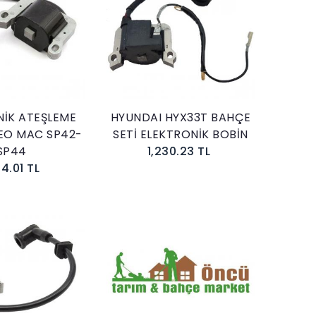
Sepete Ekle
Sepete Ekle
NİK ATEŞLEME
HYUNDAI HYX33T BAHÇE
LEO MAC SP42-
SETİ ELEKTRONİK BOBİN
SP44
1,230.23 TL
84.01 TL
Sepete Ekle
Sepete Ekle