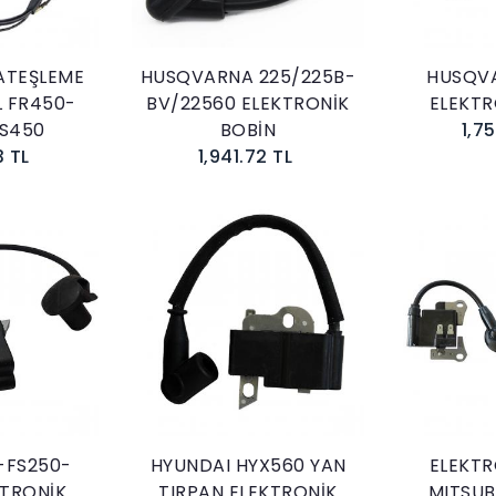
ATEŞLEME
HUSQVARNA 225/225B-
HUSQVA
L FR450-
BV/22560 ELEKTRONİK
ELEKTR
S450
BOBİN
1,7
3 TL
1,941.72 TL
kle
Sepete Ekle
0-FS250-
HYUNDAI HYX560 YAN
ELEKTR
KTRONİK
TIRPAN ELEKTRONİK
MITSUB