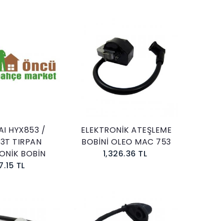
Sepete Ekle
Sepete Ekle
I HYX853 /
ELEKTRONİK ATEŞLEME
3T TIRPAN
BOBİNİ OLEO MAC 753
ONİK BOBİN
1,326.36 TL
7.15 TL