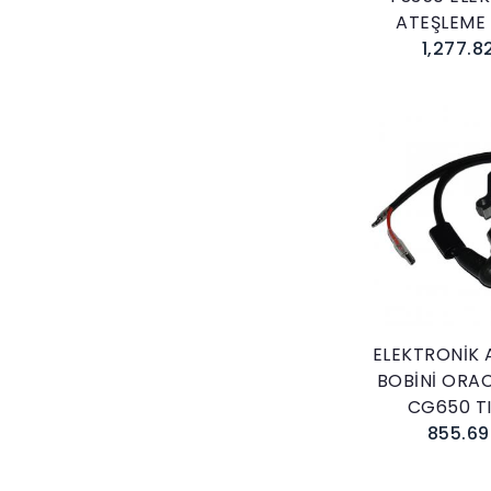
ATEŞLEME 
1,277.8
Sepete E
ELEKTRONİK 
BOBİNİ ORA
CG650 T
855.69