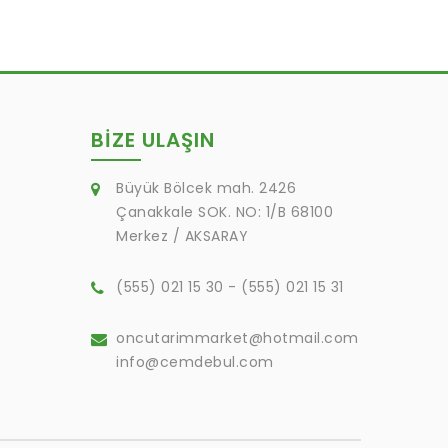
BIZE ULAŞIN
Büyük Bölcek mah. 2426
Çanakkale SOK. NO: 1/B 68100
Merkez / AKSARAY
(555) 021 15 30 - (555) 021 15 31
oncutarimmarket@hotmail.com
info@cemdebul.com