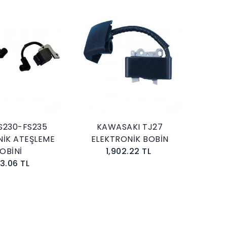
Sepete Ekle
Sepete Ekle
FS230-FS235
KAWASAKI TJ27
NİK ATEŞLEME
ELEKTRONİK BOBİN
OBİNİ
1,902.22 TL
83.06 TL