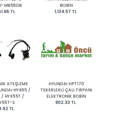
D-MB58DB
BOBİN
51.66 TL
1,134.57 TL
Sepete Ekle
Sepete Ekle
NİK ATEŞLEME
HYUNDAI HPT170
UNDAI HYX65 /
TEKERLEKLİ ÇALI TIRPANI
 / HYX55T /
ELEKTRONİK BOBİN
X55T-S
902.33 TL
9.92 TL