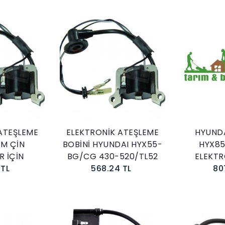
kle
Sepete Ekle
ATEŞLEME
ELEKTRONİK ATEŞLEME
HYUNDA
ÜM ÇİN
BOBİNİ HYUNDAI HYX55-
HYX85
R İÇİN
BG/CG 430-520/TL52
ELEKTR
 TL
568.24 TL
80