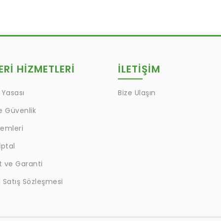
Rİ HİZMETLERİ
İLETİŞİM
 Yasası
Bize Ulaşın
ve Güvenlik
lemleri
İptal
t ve Garanti
 Satış Sözleşmesi