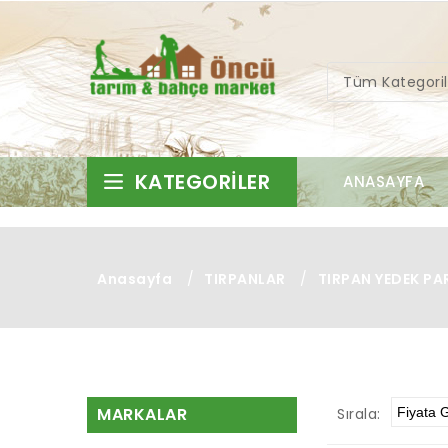
Tüm Kategoril
KATEGORILER
ANASAYFA
Anasayfa
/
TIRPANLAR
/
TIRPAN YEDEK PA
MARKALAR
Sırala: