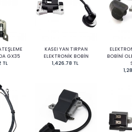
kle
Sepete Ekle
ATEŞLEME
KASEI YAN TIRPAN
ELEKTRO
DA GX35
ELEKTRONİK BOBİN
BOBİNİ O
2 TL
1,426.78 TL
1,2
kle
Sepete Ekle