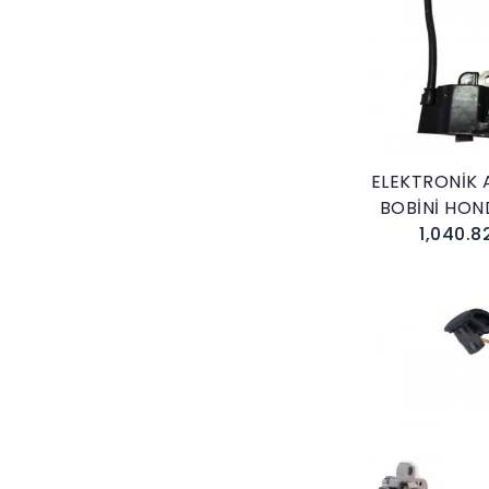
Sepete E
ELEKTRONİK 
BOBİNİ HON
1,040.8
Sepete E