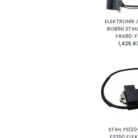
ELEKTRONİK 
BOBİNİ STIH
FR480-F
1,425.8
Sepete E
STIHL FS12
FS350 ELE