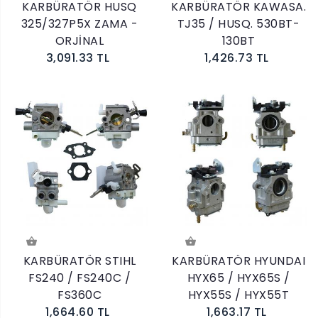
KARBÜRATÖR HUSQ
KARBÜRATÖR KAWASA.
325/327P5X ZAMA -
TJ35 / HUSQ. 530BT-
ORJİNAL
130BT
3,091.33 TL
1,426.73 TL
KARBÜRATÖR STIHL
KARBÜRATÖR HYUNDAI
FS240 / FS240C /
HYX65 / HYX65S /
FS360C
HYX55S / HYX55T
1,664.60 TL
1,663.17 TL