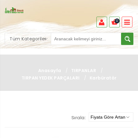
0
Tüm Kategoriler
Anasayfa
/
TIRPANLAR
/
TIRPAN YEDEK PARÇALARI
/
Karbüratör
Sırala: