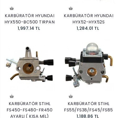
KARBÜRATÖR HYUNDAI
KARBÜRATÖR HYUNDAI
HYX550-BC500 TIRPAN
HYX52-HYX52S
1,997.14 TL
1,284.01 TL
KARBÜRATÖR STIHL
KARBÜRATÖR STIHL
FS450-FS480-FR450
FS55/FS38/FS45/FS85
AYARLI ( KISA MİL)
1,188.86 TL