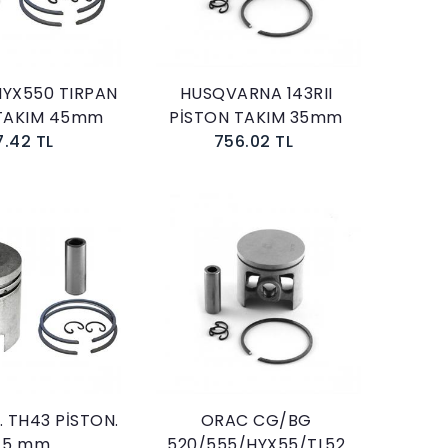
HYX550 TIRPAN
HUSQVARNA 143RII
 TAKIM 45mm
PİSTON TAKIM 35mm
7.42 TL
756.02 TL
Sepete Ekle
Sepete Ekle
 TH43 PİSTON.
ORAC CG/BG
1.5 mm
520/555/HYX55/TL52