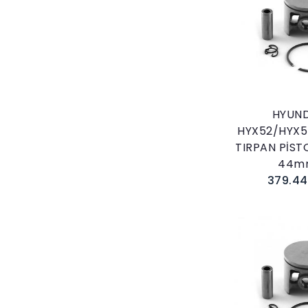
Sepete E
HYUND
HYX52/HYX5
TIRPAN PİST
44m
379.44
Sepete E