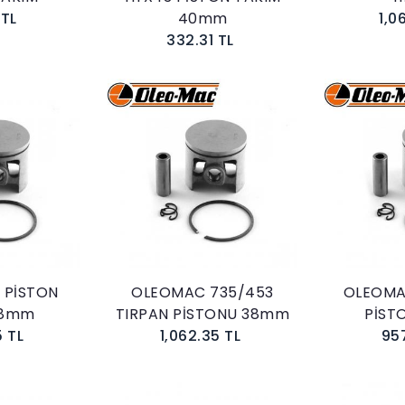
 TL
40mm
1,0
332.31 TL
kle
Sepete Ekle
0 PİSTON
OLEOMAC 735/453
OLEOMA
38mm
TIRPAN PİSTONU 38mm
PİST
5 TL
1,062.35 TL
95