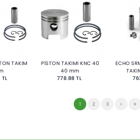
kle
Sepete Ekle
STON TAKIM
PİSTON TAKIMI KNC 40
ECHO SR
m
40 mm
TAKI
6 TL
778.88 TL
76
1
2
3