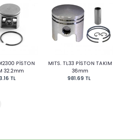
Sepete Ekle
Sepete Ekle
M2300 PİSTON
MITS. TL33 PİSTON TAKIM
M 32.2mm
36mm
3.16 TL
981.69 TL