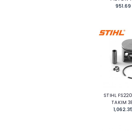
951.69
Sepete E
STIHL FS22
TAKIM 
1,062.3