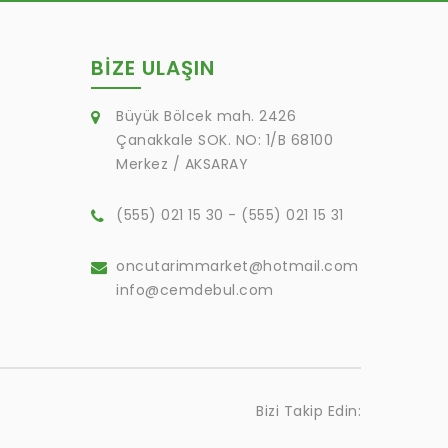
BIZE ULAŞIN
Büyük Bölcek mah. 2426
Çanakkale SOK. NO: 1/B 68100
Merkez / AKSARAY
(555) 021 15 30 - (555) 021 15 31
oncutarimmarket@hotmail.com
info@cemdebul.com
Bizi Takip Edin: