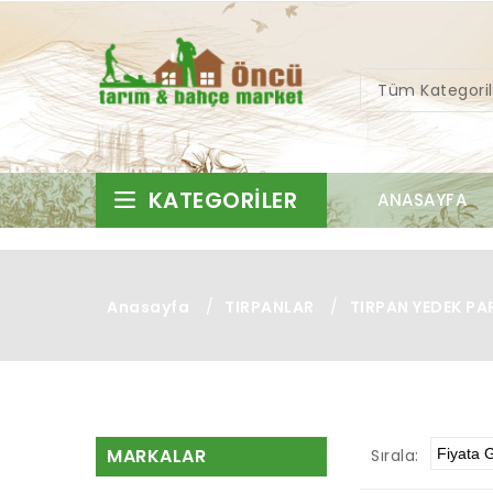
Tüm Kategoril
KATEGORILER
ANASAYFA
Anasayfa
/
TIRPANLAR
/
TIRPAN YEDEK PA
MARKALAR
Sırala: