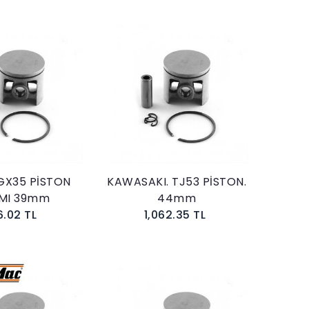
Sepete Ekle
Sepete Ekle
GX35 PİSTON
KAWASAKI. TJ53 PİSTON.
IMI 39mm
44mm
6.02 TL
1,062.35 TL