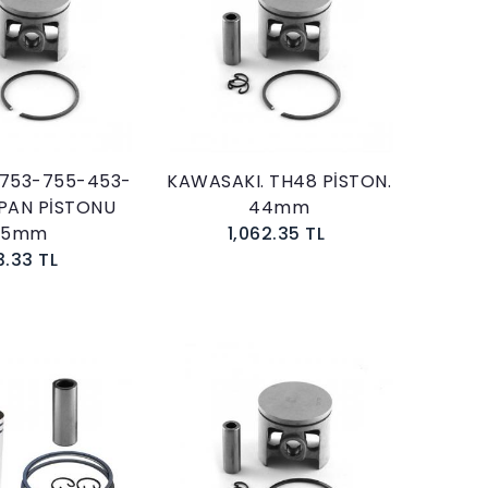
Sepete Ekle
Sepete Ekle
753-755-453-
KAWASAKI. TH48 PİSTON.
RPAN PİSTONU
44mm
45mm
1,062.35 TL
3.33 TL
Sepete Ekle
Sepete Ekle