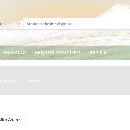
er
MARKALAR
MÜŞTERİ HİZMETLERİ
İLETİŞİM
RÇALARI
/
Piston