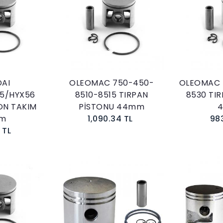
kle
Sepete Ekle
AI
OLEOMAC 750-450-
OLEOMAC 
5/HYX56
8510-8515 TIRPAN
8530 TI
ON TAKIM
PİSTONU 44mm
m
1,090.34 TL
98
 TL
kle
Sepete Ekle