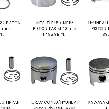
32 PİSTON
MITS. TLE58 / MB58
HYUNDAI 
5 mm
PİSTON TAKIM 42 mm
PİSTON
 TL
1,485.98 TL
89
kle
Sepete Ekle
65 TIRPAN
ORAC CG430/HYUNDAI
KAWASAKI.
TAKIM
HYX43 PİSTON TAKIM
4