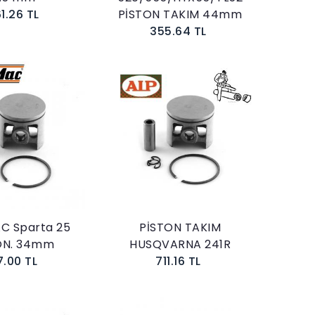
61.26 TL
PİSTON TAKIM 44mm
355.64 TL
Sepete Ekle
Sepete Ekle
C Sparta 25
PİSTON TAKIM
ON. 34mm
HUSQVARNA 241R
7.00 TL
711.16 TL