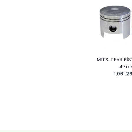
Sepete E
MITS. TE59 Pİ
47m
1,061.2