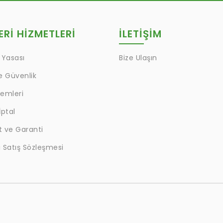
Rİ HİZMETLERİ
İLETİŞİM
 Yasası
Bize Ulaşın
ve Güvenlik
lemleri
İptal
t ve Garanti
 Satış Sözleşmesi