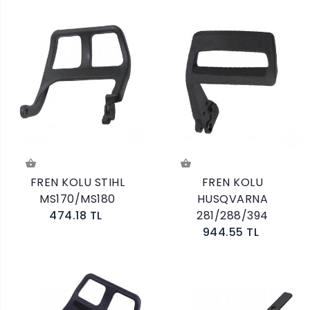
FREN KOLU STIHL
FREN KOLU
MS170/MS180
HUSQVARNA
474.18 TL
281/288/394
944.55 TL