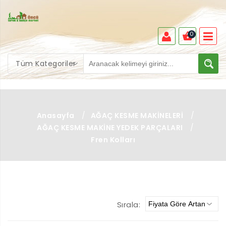
0
Tüm Kategoriler
Anasayfa
/
AĞAÇ KESME MAKİNELERİ
/
AĞAÇ KESME MAKİNE YEDEK PARÇALARI
/
Fren Kolları
Sırala: