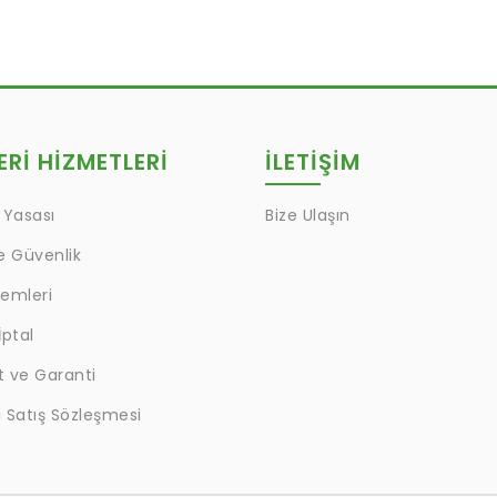
Rİ HİZMETLERİ
İLETİŞİM
 Yasası
Bize Ulaşın
ve Güvenlik
lemleri
İptal
t ve Garanti
 Satış Sözleşmesi