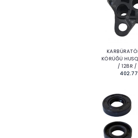
Sepete E
KARBÜRATÖ
KÖRÜĞÜ HUSQ
/ 128R /
402.77
Sepete E