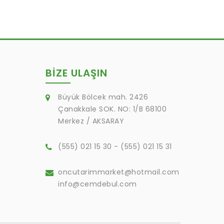
BIZE ULAŞIN
Büyük Bölcek mah. 2426
Çanakkale SOK. NO: 1/B 68100
Merkez / AKSARAY
(555) 021 15 30 - (555) 021 15 31
oncutarimmarket@hotmail.com
info@cemdebul.com