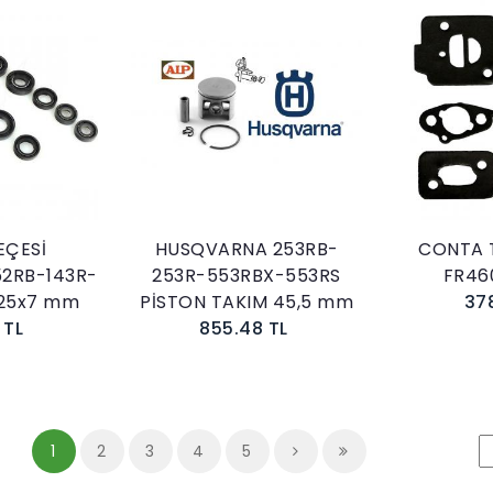
kle
Sepete Ekle
EÇESİ
HUSQVARNA 253RB-
CONTA T
2RB-143R-
253R-553RBX-553RS
FR46
x25x7 mm
PİSTON TAKIM 45,5 mm
37
 TL
855.48 TL
1
2
3
4
5