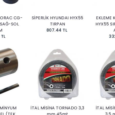
 ORAC CG-
SİPERLİK HYUNDAI HYX55
EKLEME 
 SAĞ-SOL
TIRPAN
HYX55 SI
M
807.44 TL
 TL
33
kle
Sepete Ekle
ÜMİNYUM
İTAL MİSİNA TORNADO 3,3
İTAL Mİ
EL (TEK
mm 45mt
3,5