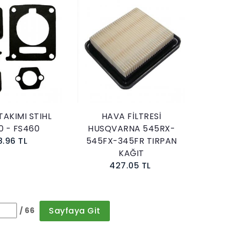
Sepete Ekle
Sepete Ekle
AKIMI STIHL
HAVA FİLTRESİ
0 - FS460
HUSQVARNA 545RX-
8.96 TL
545FX-345FR TIRPAN
KAĞIT
427.05 TL
Sayfaya Git
/ 66