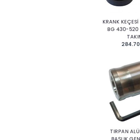
KRANK KEÇESİ
BG 430-520
TAKI
284.70
Sepete E
TIRPAN AL
BAŞLIK GEN