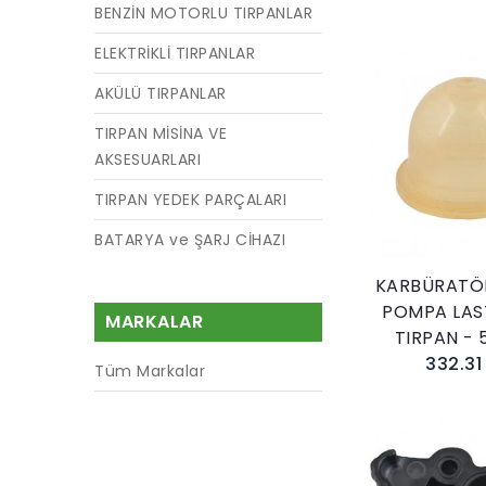
BENZİN MOTORLU TIRPANLAR
ELEKTRİKLİ TIRPANLAR
AKÜLÜ TIRPANLAR
TIRPAN MİSİNA VE
AKSESUARLARI
Sepete E
TIRPAN YEDEK PARÇALARI
BATARYA ve ŞARJ CİHAZI
KARBÜRATÖR
POMPA LAST
MARKALAR
TIRPAN - 
332.31
Tüm Markalar