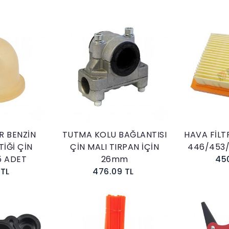
kle
Sepete Ekle
 BENZİN
TUTMA KOLU BAĞLANTISI
HAVA FİLT
İĞİ ÇİN
ÇİN MALI TIRPAN İÇİN
446/453
5 ADET
26mm
45
 TL
476.09 TL