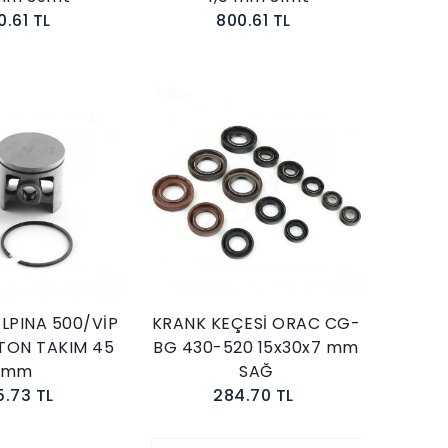
0.61 TL
800.61 TL
Sepete Ekle
Sepete Ekle
LPINA 500/VİP
KRANK KEÇESİ ORAC CG-
STON TAKIM 45
BG 430-520 15x30x7 mm
mm
SAĞ
5.73 TL
284.70 TL