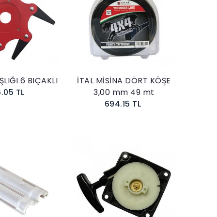
Sepete Ekle
Sepete Ekle
LIĞI 6 BIÇAKLI
İTAL MİSİNA DÖRT KÖŞE
6.05 TL
3,00 mm 49 mt
694.15 TL
Sepete Ekle
Sepete Ekle