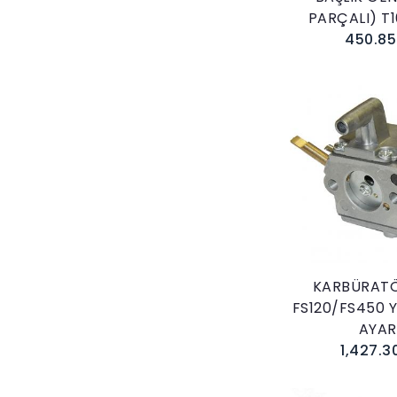
PARÇALI) T1
450.85
Sepete E
KARBÜRATÖ
FS120/FS450 
AYAR
1,427.3