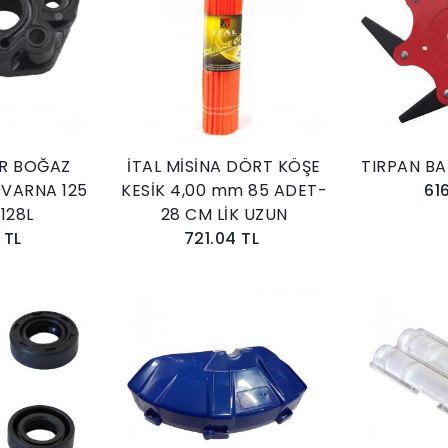
kle
Sepete Ekle
R BOĞAZ
İTAL MİSİNA DÖRT KÖŞE
TIRPAN BAŞ
VARNA 125
KESİK 4,00 mm 85 ADET-
61
 128L
28 CM LİK UZUN
 TL
721.04 TL
kle
Sepete Ekle