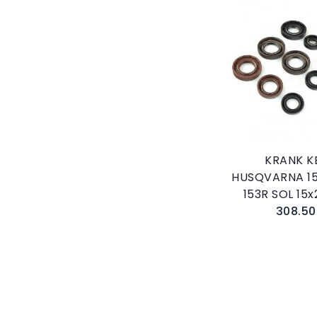
Sepete E
KRANK K
HUSQVARNA 15
153R SOL 15
308.50