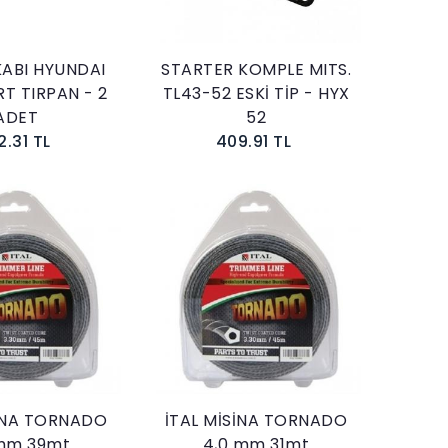
KABI HYUNDAI
STARTER KOMPLE MITS.
RT TIRPAN - 2
TL43-52 ESKİ TİP - HYX
ADET
52
2.31 TL
409.91 TL
Sepete Ekle
Sepete Ekle
SİNA TORNADO
İTAL MİSİNA TORNADO
 mm 39mt
4,0 mm 31mt