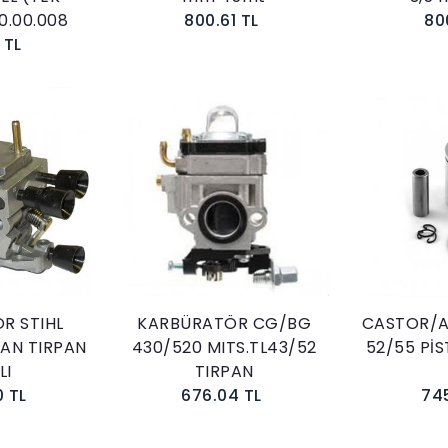
0.00.008
800.61 TL
80
 TL
kle
Sepete Ekle
R STIHL
KARBÜRATÖR CG/BG
CASTOR/A
YAN TIRPAN
430/520 MITS.TL43/52
52/55 Pİ
LI
TIRPAN
0 TL
676.04 TL
74