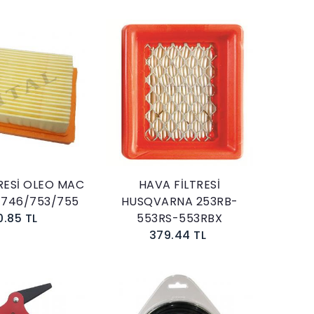
Sepete Ekle
Sepete Ekle
RESİ OLEO MAC
HAVA FİLTRESİ
/746/753/755
HUSQVARNA 253RB-
0.85 TL
553RS-553RBX
379.44 TL