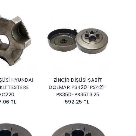
Sepete Ekle
Sepete Ekle
ŞLİSİ HYUNDAI
ZİNCİR DİŞLİSİ SABİT
KLİ TESTERE
DOLMAR PS420-PS421-
YC220
PS350-PS351 3.25
7.06 TL
592.25 TL