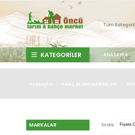
Tüm Kategoril
KATEGORILER
ANASAYFA
Anasayfa
/
AĞAÇ KESME MAKİNELERİ
/
AĞA
MARKALAR
Sırala: