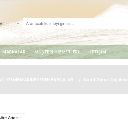
er
MARKALAR
MÜŞTERİ HİZMETLERİ
İLETİŞİM
Ç KESME MAKİNE YEDEK PARÇALARI
/
Sabit Zincir Dişlileri