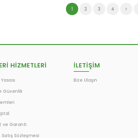
1
2
3
4
Rİ HİZMETLERİ
İLETİŞİM
 Yasası
Bize Ulaşın
ve Güvenlik
lemleri
İptal
t ve Garanti
 Satış Sözleşmesi