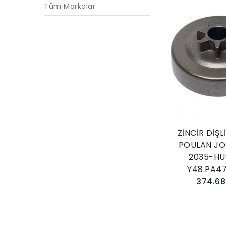
Tüm Markalar
Sepete E
ZİNCİR DİŞL
POULAN JO
2035-HU
Y48.PA4
374.68