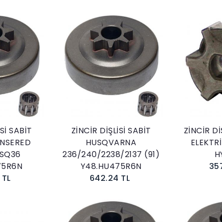
kle
Sepete Ekle
İSİ SABİT
ZİNCİR DİŞLİSİ SABİT
ZİNCİR Dİ
NSERED
HUSQVARNA
ELEKTRİ
SQ36
236/240/2238/2137 (91)
H
75R6N
Y48.HU475R6N
35
 TL
642.24 TL