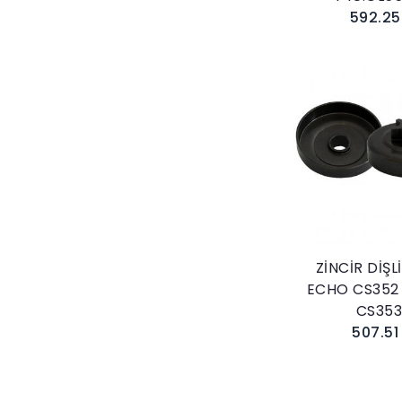
592.25
Sepete E
ZİNCİR DİŞL
ECHO CS352 
CS353
507.51