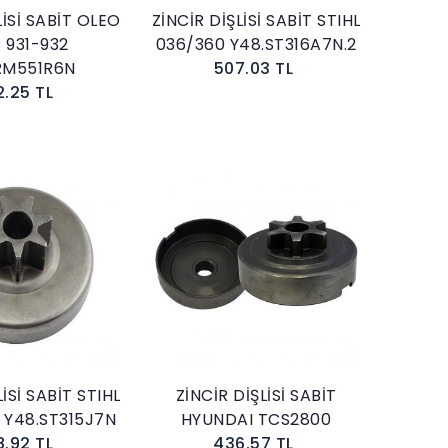
LİSİ SABİT OLEO
ZİNCİR DİŞLİSİ SABİT STIHL
 931-932
036/360 Y48.ST316A7N.2
RM551R6N
507.03 TL
2.25 TL
Sepete Ekle
Sepete Ekle
İSİ SABİT STIHL
ZİNCİR DİŞLİSİ SABİT
) Y48.ST315J7N
HYUNDAI TCS2800
8.92 TL
436.57 TL