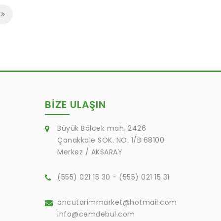
BIZE ULAŞIN
Büyük Bölcek mah. 2426
Çanakkale SOK. NO: 1/B 68100
Merkez / AKSARAY
(555) 021 15 30 - (555) 021 15 31
oncutarimmarket@hotmail.com
info@cemdebul.com