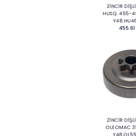
ZİNCİR DİŞL
HUSQ. 455-4
Y48.HU4
455.61
Sepete E
ZİNCİR DİŞL
OLEOMAC 3
Y48.OL5