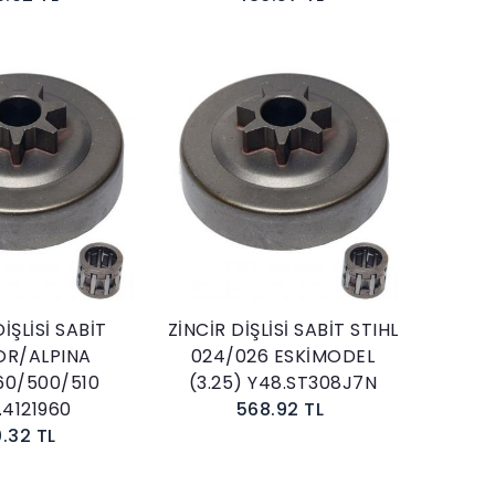
Sepete Ekle
Sepete Ekle
İŞLİSİ SABİT
ZİNCİR DİŞLİSİ SABİT STIHL
OR/ALPINA
024/026 ESKİMODEL
60/500/510
(3.25) Y48.ST308J7N
.4121960
568.92 TL
0.32 TL