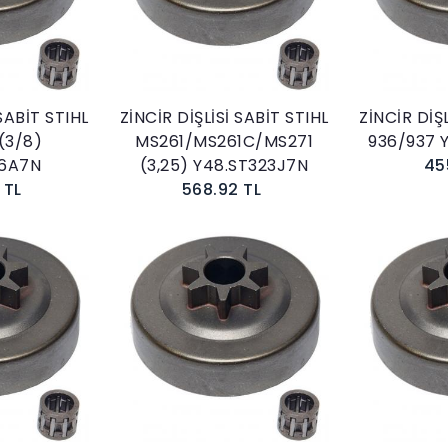
kle
Sepete Ekle
 SABİT STIHL
ZİNCİR DİŞLİSİ SABİT STIHL
ZİNCİR DİŞ
(3/8)
MS261/MS261C/MS271
936/937 
16A7N
(3,25) Y48.ST323J7N
45
 TL
568.92 TL
kle
Sepete Ekle