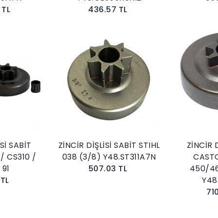
 TL
436.57 TL
kle
Sepete Ekle
İSİ SABİT
ZİNCİR DİŞLİSİ SABİT STIHL
ZİNCİR D
/ CS310 /
038 (3/8) Y48.ST311A7N
CAST
 91
507.03 TL
450/4
 TL
Y48
71