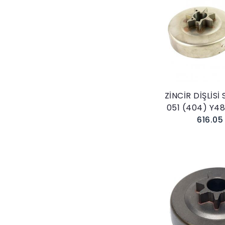
Sepete E
ZİNCİR DİŞLİSİ
051 (404) Y4
616.05