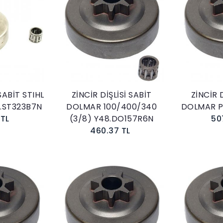
kle
Sepete Ekle
 SABİT STIHL
ZİNCİR DİŞLİSİ SABİT
ZİNCİR D
8.ST323B7N
DOLMAR 100/400/340
DOLMAR P
 TL
(3/8) Y48.DO157R6N
50
460.37 TL