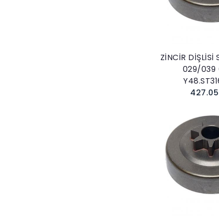
Sepete E
ZİNCİR DİŞLİSİ
029/039 
Y48.ST3
427.05
Sepete E