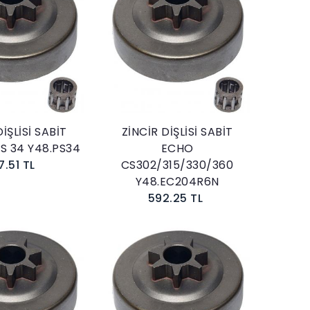
Sepete Ekle
Sepete Ekle
İŞLİSİ SABİT
ZİNCİR DİŞLİSİ SABİT
S 34 Y48.PS34
ECHO
7.51 TL
CS302/315/330/360
Y48.EC204R6N
592.25 TL