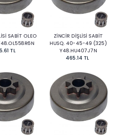
Sepete Ekle
Sepete Ekle
LİSİ SABİT OLEO
ZİNCİR DİŞLİSİ SABİT
Y48.OL558R6N
HUSQ. 40-45-49 (325)
5.61 TL
Y48.HU407J7N
465.14 TL
Sepete Ekle
Sepete Ekle