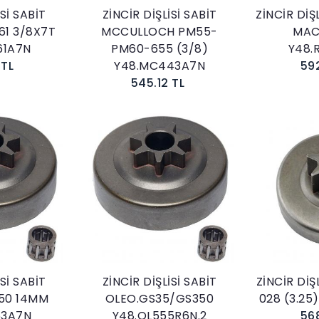
İSİ SABİT
ZİNCİR DİŞLİSİ SABİT
ZİNCİR DİŞ
61 3/8X7T
MCCULLOCH PM55-
MAC
61A7N
PM60-655 (3/8)
Y48.
 TL
Y48.MC443A7N
59
545.12 TL
kle
Sepete Ekle
İSİ SABİT
ZİNCİR DİŞLİSİ SABİT
ZİNCİR DİŞL
50 14MM
OLEO.GS35/GS350
028 (3.25
53A7N
Y48.OL555R6N.2
56