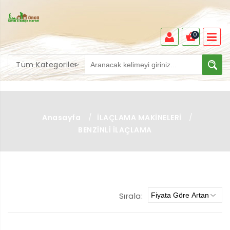
0
Tüm Kategoriler
Anasayfa
/
İLAÇLAMA MAKİNELERİ
/
BENZİNLİ İLAÇLAMA
Sırala: