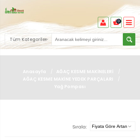
0
Tüm Kategoriler
Anasayfa
/
AĞAÇ KESME MAKİNELERİ
/
AĞAÇ KESME MAKİNE YEDEK PARÇALARI
/
Yağ Pompası
Sırala: