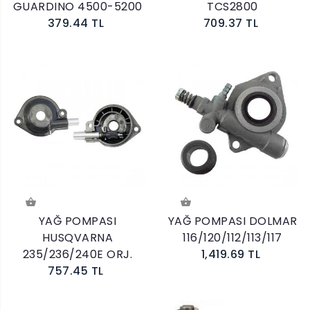
GUARDINO 4500-5200
TCS2800
379.44 TL
709.37 TL
YAĞ POMPASI
YAĞ POMPASI DOLMAR
HUSQVARNA
116/120/112/113/117
235/236/240E ORJ.
1,419.69 TL
757.45 TL