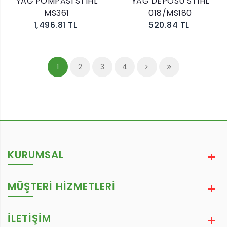
YAĞ POMPASI STIHL
YAĞ DEPOSU STIHL
MS361
018/MS180
1,496.81 TL
520.84 TL
1
2
3
4
KURUMSAL
MÜŞTERİ HİZMETLERİ
İLETİŞİM