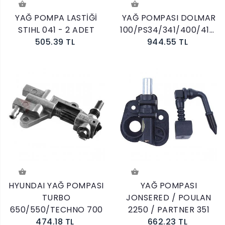
YAĞ POMPA LASTİĞİ
YAĞ POMPASI DOLMAR
STIHL 041 - 2 ADET
100/PS34/341/400/410/411
505.39 TL
944.55 TL
HYUNDAI YAĞ POMPASI
YAĞ POMPASI
TURBO
JONSERED / POULAN
650/550/TECHNO 700
2250 / PARTNER 351
474.18 TL
662.23 TL