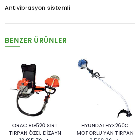
Antivibrasyon sistemli
BENZER ÜRÜNLER
ORAC BG520 SIRT
HYUNDAI HYX260C
I
TIRPAN ÖZEL DİZAYN
MOTORLU YAN TIRPAN