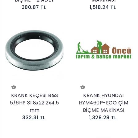
380.87 TL
1,518.24 TL
KRANK KEÇESİ B&S
KRANK HYUNDAI
5/6HP 31.8x22.2x4.5
HYM460P-ECO ÇİM
mm
BİÇME MAKİNASI
332.31 TL
1,328.28 TL