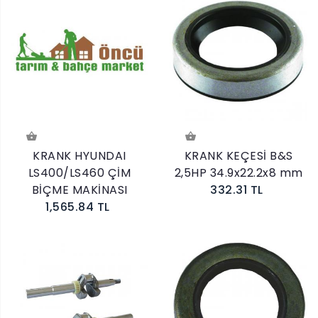
KRANK HYUNDAI
KRANK KEÇESİ B&S
LS400/LS460 ÇİM
2,5HP 34.9x22.2x8 mm
BİÇME MAKİNASI
332.31 TL
1,565.84 TL