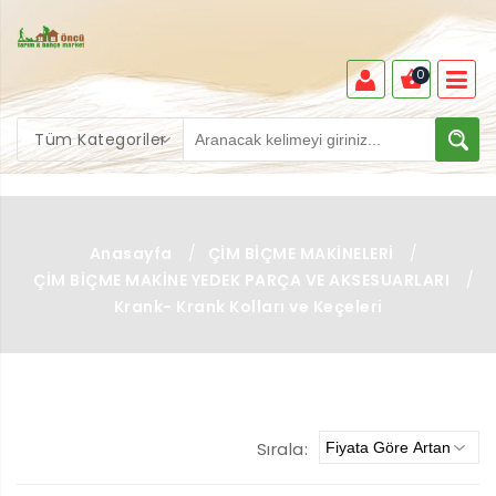
0
Tüm Kategoriler
Anasayfa
/
ÇİM BİÇME MAKİNELERİ
/
ÇİM BİÇME MAKİNE YEDEK PARÇA VE AKSESUARLARI
/
Krank- Krank Kolları ve Keçeleri
Sırala: