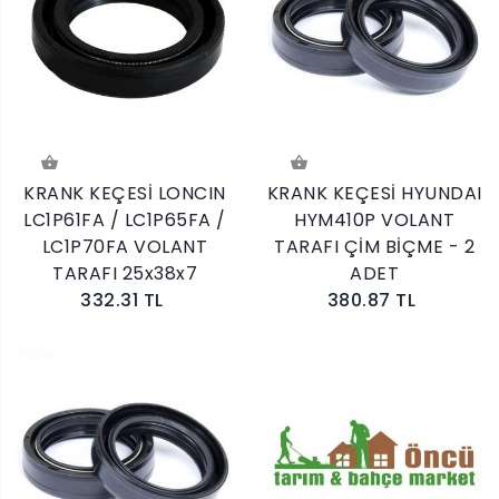
KRANK KEÇESİ LONCIN
KRANK KEÇESİ HYUNDAI
LC1P61FA / LC1P65FA /
HYM410P VOLANT
LC1P70FA VOLANT
TARAFI ÇİM BİÇME - 2
TARAFI 25x38x7
ADET
332.31 TL
380.87 TL