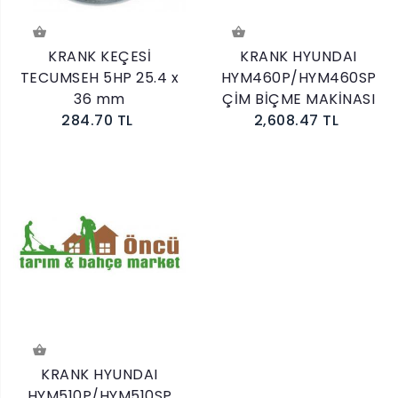
KRANK KEÇESİ
KRANK HYUNDAI
TECUMSEH 5HP 25.4 x
HYM460P/HYM460SP
36 mm
ÇİM BİÇME MAKİNASI
284.70 TL
2,608.47 TL
KRANK HYUNDAI
HYM510P/HYM510SP