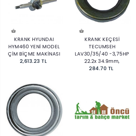
KRANK HYUNDAI
KRANK KEÇESİ
HYM460 YENİ MODEL
TECUMSEH
ÇİM BİÇME MAKİNASI
LAV30/35/40 -3,75HP
2,613.23 TL
22.2x 34.9mm,
284.70 TL