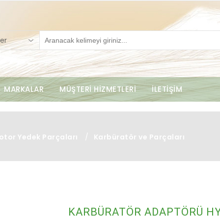
er
MARKALAR
MÜŞTERİ HİZMETLERİ
İLETİŞİM
otor Yedek Parçaları
/
Karbüratör ve Parçaları
X
KARBÜRATÖR ADAPTÖRÜ HY