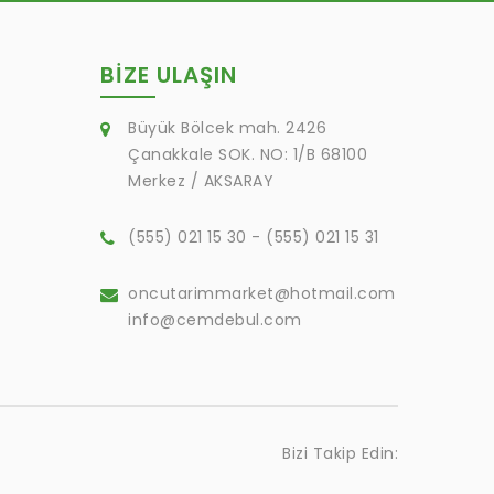
BIZE ULAŞIN
Büyük Bölcek mah. 2426
Çanakkale SOK. NO: 1/B 68100
Merkez / AKSARAY
(555) 021 15 30 - (555) 021 15 31
oncutarimmarket@hotmail.com
info@cemdebul.com
Bizi Takip Edin: