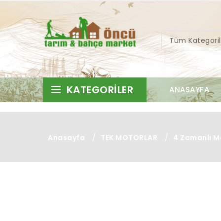
Tüm Kategoril
KATEGORILER
ANASAYFA
Anasayfa
/
TEK MOTORLAR
/
4 Zamanlı M