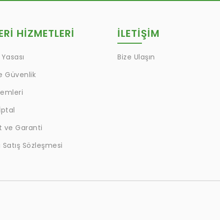
Rİ HİZMETLERİ
İLETİŞİM
 Yasası
Bize Ulaşın
ve Güvenlik
lemleri
İptal
t ve Garanti
 Satış Sözleşmesi