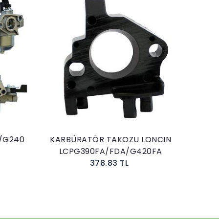
BÜRATÖR TAKOZU LONCIN
KARBÜRATÖR LONCIN 
CPG390FA/FDA/G420FA
635cc
378.83 TL
4,755.30 TL