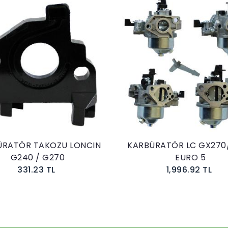
LONCIN
KARBÜRATÖR LC GX270/G240
KAR
EURO 5
L
1,996.92 TL