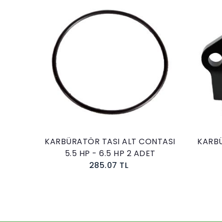
ÜRATÖR TASI ALT CONTASI
KARBÜRATÖR TAKOZU 
5.5 HP - 6.5 HP 2 ADET
G240 / G270
285.07 TL
331.23 TL